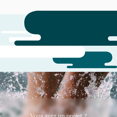
Témoignages
E. Barré
R. Hasselma
Architecte
Architecte
J'en profite pour vous remercier et
Cette formation était fo
vous féliciter pour la qualité de votre
vraiment l'impression d'a
intervention : l'équilibre
des choses
théorie/pratique était parfait,
l'exposé était dynamique et j'ai très
vite oublié la distance qui nous
séparait (session de formation en
Vous avez un projet ?