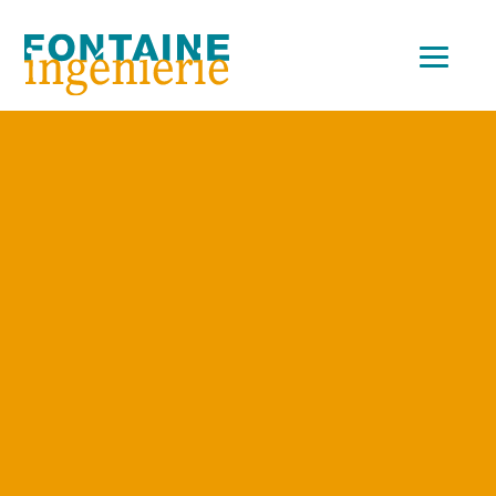
Accueil
>
Ressources utiles
#Articles explicatifs / pédagogique #Particulier
#Professionnel
Date : 04 juillet 2023
Rédaction : Cédric Fontaine
RÉCUPÉRATION DES
EAUX DE PLUIE ou