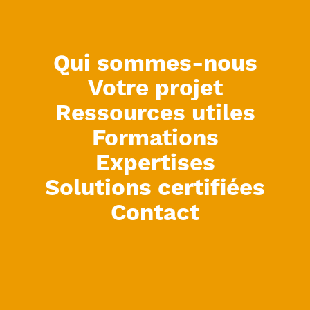
Qui sommes-nous
Votre projet
Ressources utiles
Formations
Expertises
Illustration d’une cuve de récupération des
Solutions certifiées
eaux de pluie
Contact
Une confrontation inutile.
La situation de tensions sur la ressource que nous
connaissons actuellement nous interdit pas de rentrer dans
des batailles inutiles entre les différentes solutions
techniques. Toutes les opportunités de préserver la
ressource en eau doivent être étudiées. Comme pour