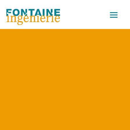
Accueil
>
Expertises
#Formation #Réalisations
Date : 23 septembre 2023
La Vendée à la
pointe de la
formation